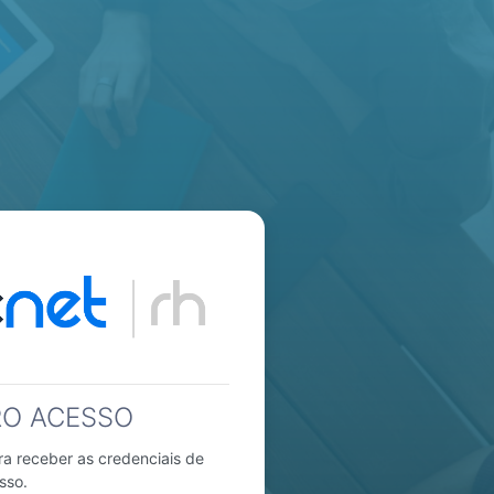
RO ACESSO
a receber as credenciais de
sso.